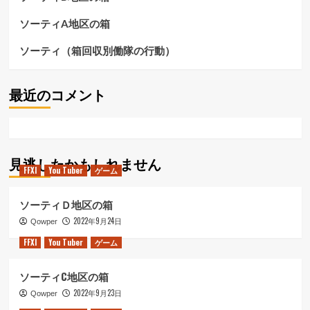
て
さ
ソーティA地区の箱
ら
に
ソーティ（箱回収別働隊の行動）
読
む
最近のコメント
見逃したかもしれません
FFXI
You Tuber
ゲーム
ソーティＤ地区の箱
2022年9月24日
Qowper
FFXI
You Tuber
ゲーム
ソーティC地区の箱
2022年9月23日
Qowper