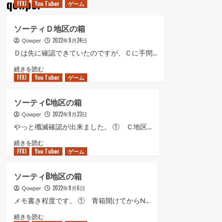
qowper
FFXI
You Tuber
ゲーム
ュ
ー
ソーティＤ地区の箱
2022年9月24日
Qowper
Ｄは先に確認できていたのですが、Ｃに手間...
ソ
続きを読む
FFXI
You Tuber
ー
ゲーム
テ
ィ
ソーティC地区の箱
Ｄ
2022年9月23日
地
Qowper
区
やっと殲滅確認が出来ました。 ① Ｃ地区...
の
ソ
続きを読む
箱
FFXI
You Tuber
ー
ゲーム
に
テ
つ
ィ
い
ソーティB地区の箱
C
て
2022年9月6日
地
Qowper
さ
区
ら
メモ書き程度です。 ① 青箱開けてからN...
の
に
ソ
続きを読む
箱
読