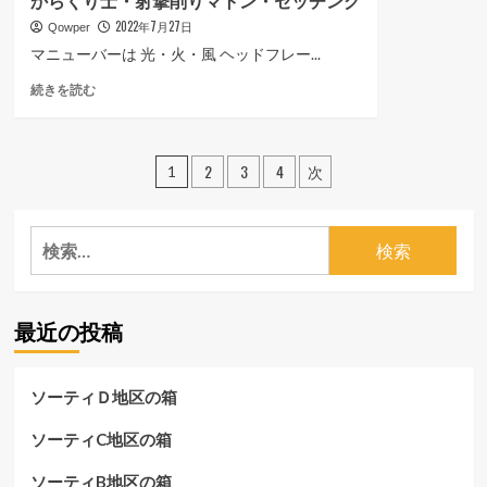
からくり士・射撃削りマトン・セッチング
士・
ら
2022年7月27日
南
Qowper
に
海
読
マニューバーは 光・火・風 ヘッドフレー...
の
む
か
続きを読む
魔
ら
神・
く
マ
り
ト
投
2
3
4
次
士・
1
ン・
射
稿
セ
撃
ッ
の
削
チ
検
り
ン
索:
ペ
マ
グ
ト
に
ー
ン・
つ
最近の投稿
セ
ジ
い
ッ
て
送
チ
さ
ソーティＤ地区の箱
ン
ら
り
グ
に
ソーティC地区の箱
に
読
つ
む
い
ソーティB地区の箱