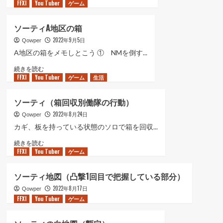
FFXI
You Tuber
ー
ゲーム
に
む
テ
つ
ィ
い
ソーティA地区の箱
B
て
2022年9月5日
地
Qowper
さ
区
ら
A地区の箱をメモしとこう ① NMを倒す...
の
に
ソ
続きを読む
箱
読
FFXI
You Tuber
ー
ゲーム
生活
に
む
テ
つ
ィ
い
ソーティ（箱回収別働隊の行動）
A
て
2022年8月24日
地
Qowper
さ
区
ら
カギ、板を持っている状態のソロで箱を回収...
の
に
ソ
続きを読む
箱
読
FFXI
You Tuber
ー
ゲーム
に
む
テ
つ
ィ
い
ソーティ地図（凸撃1回目で把握している部分）
（箱
て
2022年8月17日
回
Qowper
さ
FFXI
You Tuber
収
ゲーム
ら
別
に
働
読