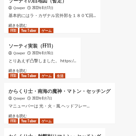
ソーティの白地図（暫定）
隊
む
2022年8月17日
の
Qowper
行
基本的にはラ・カザナル宮外郭を１８０℃回...
動）
ソ
続きを読む
に
FFXI
You Tuber
ー
ゲーム
つ
テ
い
ィ
て
ソーティ実装（FF11）
の
さ
2022年8月16日
白
Qowper
ら
地
に
とりあえず凸撃しました。 https:/...
図
読
ソ
続きを読む
（暫
む
FFXI
You Tuber
ー
ゲーム
生活
定）
テ
に
ィ
つ
からくり士・南海の魔神・マトン・セッチング
実
い
2022年8月7日
装
Qowper
て
（FF11）
さ
マニューバーは 光・火・風 ヘッドフレー...
に
ら
か
続きを読む
つ
に
FFXI
You Tuber
ら
ゲーム
い
読
く
て
む
り
さ