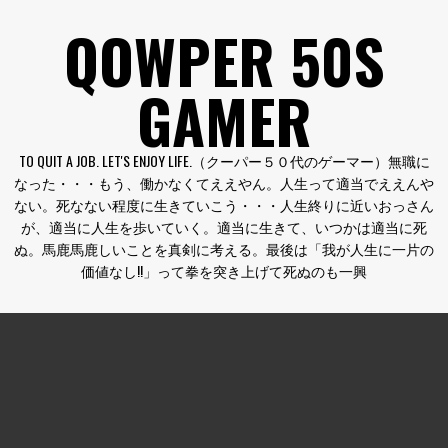
コ
QOWPER 50S
ン
テ
GAMER
ン
ツ
へ
TO QUIT A JOB. LET'S ENJOY LIFE.（クーパー５０代のゲーマー）無職に
ス
なった・・・もう、働かなくてええやん。人生って適当でええんや
キ
ない。死なない程度に生きていこう・・・人生終りに近いおっさん
ッ
が、適当に人生を歩いていく。適当に生きて、いつかは適当に死
プ
ぬ。馬鹿馬鹿しいことを真剣に考える。最後は「我が人生に一片の
価値なし!!」って拳を突き上げて死ぬのも一興