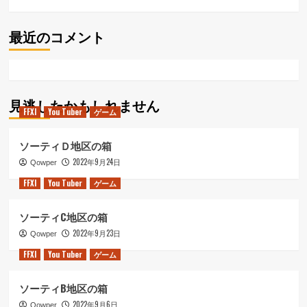
ら
に
最近のコメント
読
む
見逃したかもしれません
FFXI
You Tuber
ゲーム
ソーティＤ地区の箱
2022年9月24日
Qowper
FFXI
You Tuber
ゲーム
ソーティC地区の箱
2022年9月23日
Qowper
FFXI
You Tuber
ゲーム
ソーティB地区の箱
2022年9月6日
Qowper