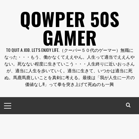
コ
QOWPER 50S
ン
テ
GAMER
ン
ツ
へ
TO QUIT A JOB. LET'S ENJOY LIFE.（クーパー５０代のゲーマー）無職に
ス
なった・・・もう、働かなくてええやん。人生って適当でええんや
キ
ない。死なない程度に生きていこう・・・人生終りに近いおっさん
ッ
が、適当に人生を歩いていく。適当に生きて、いつかは適当に死
プ
ぬ。馬鹿馬鹿しいことを真剣に考える。最後は「我が人生に一片の
価値なし!!」って拳を突き上げて死ぬのも一興
メ
イ
ン
メ
ニ