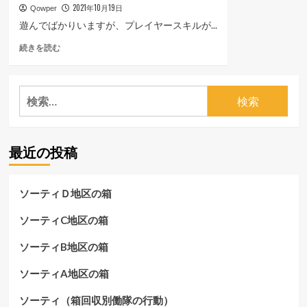
2021年10月19日
Qowper
遊んでばかりいますが、プレイヤースキルが...
あ
続きを読む
っ
ち
で
検
キ
索:
ル
キ
ル、
最近の投稿
こ
っ
ち
で
ソーティＤ地区の箱
キ
ル
ソーティC地区の箱
キ
ル
ソーティB地区の箱
に
つ
ソーティA地区の箱
い
て
ソーティ（箱回収別働隊の行動）
さ