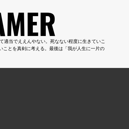
AMER
やん。人生って適当でええんやない。死なない程度に生きていこ
いことを真剣に考える。最後は「我が人生に一片の