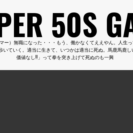
PER 50S G
FE.（クーパー５０代のゲーマー）無職になった・・・もう、働かなくてええ
歩いていく。適当に生きて、いつかは適当に死ぬ。馬鹿馬鹿し
価値なし!!」って拳を突き上げて死ぬのも一興