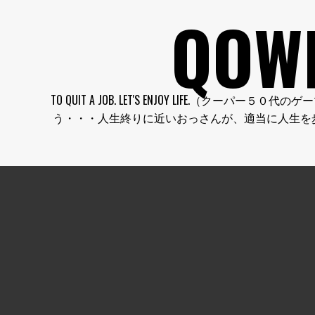
コ
QOW
ン
テ
ン
ツ
へ
TO QUIT A JOB. LET'S ENJOY LI
ス
う・・・人生終りに近いおっさんが、適当に人生を
キ
ッ
プ