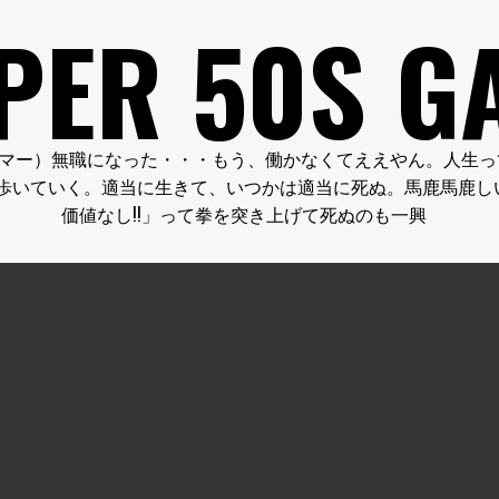
PER 50S G
FE.（クーパー５０代のゲーマー）無職になった・・・もう、働かなくてええ
歩いていく。適当に生きて、いつかは適当に死ぬ。馬鹿馬鹿し
価値なし!!」って拳を突き上げて死ぬのも一興