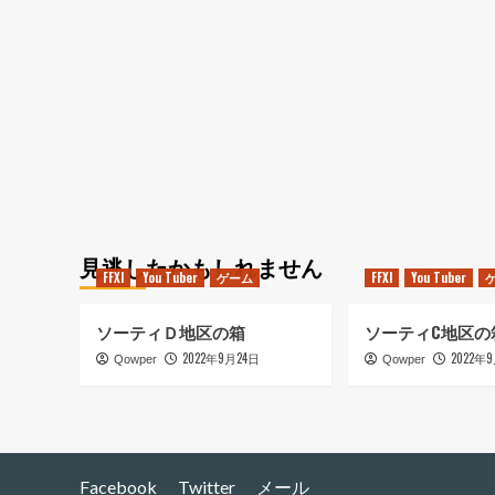
だ
イ
初
ナ
心
ル
者）
フ
に
ァ
つ
ン
い
タ
て
ジ
さ
ー
ら
１
に
１
読
（
む
課
見逃したかもしれません
FFXI
You Tuber
ゲーム
FFXI
You Tuber
に
つ
い
ソーティＤ地区の箱
ソーティC地区の
て
2022年9月24日
2022年
Qowper
Qowper
さ
ら
に
読
む
Facebook
Twitter
メール