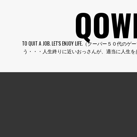
コ
QOW
ン
テ
ン
ツ
へ
TO QUIT A JOB. LET'S ENJOY LI
ス
う・・・人生終りに近いおっさんが、適当に人生を
キ
ッ
プ