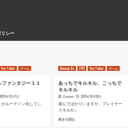
ポリシー
You Tuber
ゲーム
Among Us
FFXI
You Tuber
ゲーム
ルファンタジー１１
あっちでキルキル、こっちで
キルキル
2021年12月7日
2021年10月19日
Qowper
とがルーティン化してし
遊んでばかりいますが、プレイヤー
スキルが...
あ
続きを読む
っ