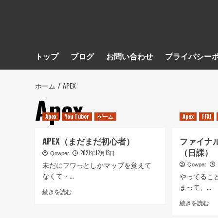
トップ
ブログ
お問い合わせ
プライバシー
ホーム
APEX
Apex
Apex
You Tuber
ゲーム
Apex
FFXI
APEX（まだまだ初心者）
ファイナ
（日課）
2021年12月13日
Qowper
未だにフワっとしかマップを覚えて
Qowper
なくて・...
やってるこ
まって、...
APEX（ま
続きを読む
だ
フ
続きを読む
ま
ァ