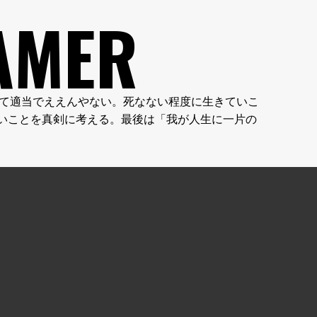
AMER
やん。人生って適当でええんやない。死なない程度に生きていこ
いことを真剣に考える。最後は「我が人生に一片の