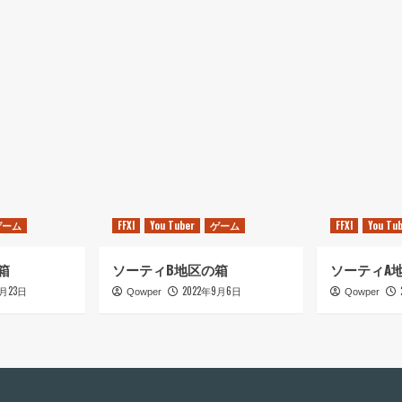
ち
で
キ
ル
キ
ル、
こ
っ
ち
で
キ
日
ル
）
キ
ゲーム
FFXI
You Tuber
ゲーム
FFXI
You Tu
ル
に
つ
箱
ソーティB地区の箱
ソーティA
い
9月23日
2022年9月6日
Qowper
Qowper
て
さ
ら
に
読
む