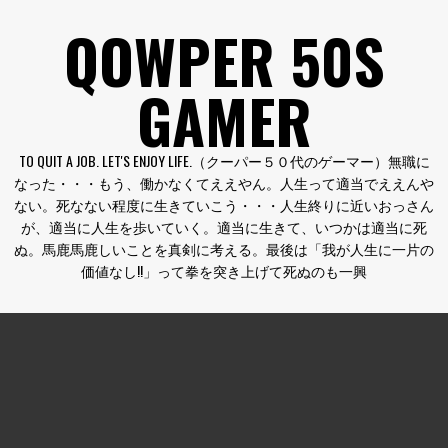
コ
QOWPER 50S
ン
テ
GAMER
ン
ツ
へ
TO QUIT A JOB. LET'S ENJOY LIFE.（クーパー５０代のゲーマー）無職に
ス
なった・・・もう、働かなくてええやん。人生って適当でええんや
キ
ない。死なない程度に生きていこう・・・人生終りに近いおっさん
ッ
が、適当に人生を歩いていく。適当に生きて、いつかは適当に死
プ
ぬ。馬鹿馬鹿しいことを真剣に考える。最後は「我が人生に一片の
価値なし!!」って拳を突き上げて死ぬのも一興