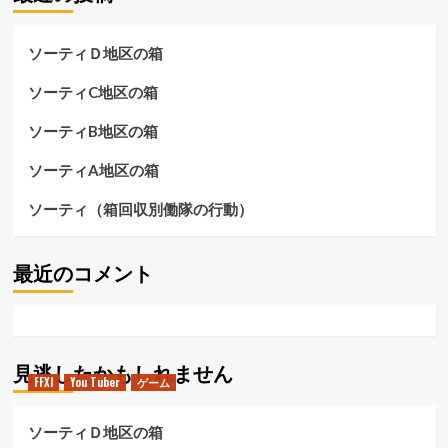
ム
さ
に
ら
つ
に
ソーティＤ地区の箱
い
読
て
む
ソーティC地区の箱
さ
ら
ソーティB地区の箱
に
読
ソーティA地区の箱
む
ソーティ（箱回収別働隊の行動）
最近のコメント
見逃したかもしれません
FFXI
You Tuber
ゲーム
ソーティＤ地区の箱