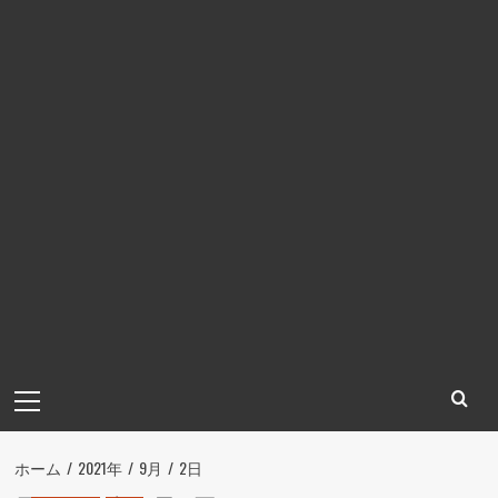
メ
イ
ン
メ
ホーム
2021年
9月
2日
ニ