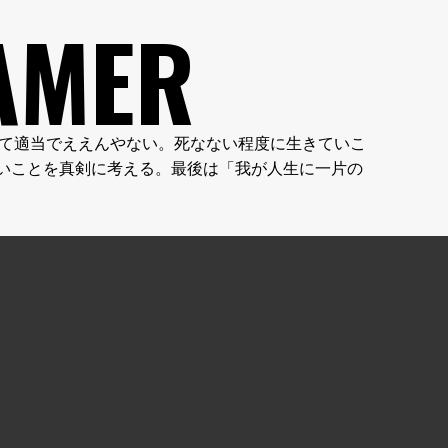
AMER
やん。人生って適当でええんやない。死なない程度に生きていこ
いことを真剣に考える。最後は「我が人生に一片の