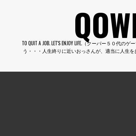
コ
QOW
ン
テ
ン
ツ
へ
TO QUIT A JOB. LET'S ENJOY LI
ス
う・・・人生終りに近いおっさんが、適当に人生を
キ
ッ
プ