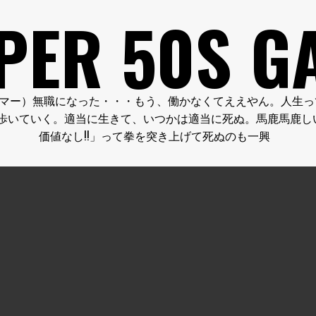
PER 50S G
FE.（クーパー５０代のゲーマー）無職になった・・・もう、働かなくてええ
歩いていく。適当に生きて、いつかは適当に死ぬ。馬鹿馬鹿し
価値なし!!」って拳を突き上げて死ぬのも一興