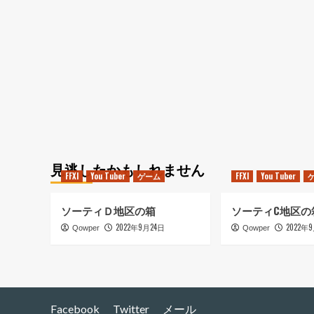
に
つ
い
て
さ
ら
に
読
む
見逃したかもしれません
FFXI
You Tuber
ゲーム
FFXI
You Tuber
ソーティＤ地区の箱
ソーティC地区の
2022年9月24日
2022年
Qowper
Qowper
Facebook
Twitter
メール