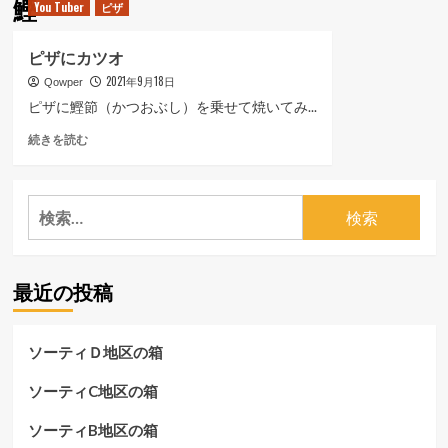
鰹
You Tuber
ピザ
ュ
ー
ピザにカツオ
2021年9月18日
Qowper
ピザに鰹節（かつおぶし）を乗せて焼いてみ...
ピ
続きを読む
ザ
に
カ
検
ツ
索:
オ
に
つ
最近の投稿
い
て
さ
ら
ソーティＤ地区の箱
に
読
ソーティC地区の箱
む
ソーティB地区の箱