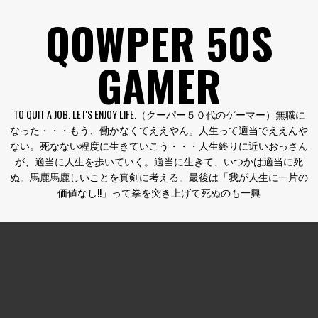
コ
QOWPER 50S
ン
テ
GAMER
ン
ツ
へ
TO QUIT A JOB. LET'S ENJOY LIFE.（クーパー５０代のゲーマー）無職に
ス
なった・・・もう、働かなくてええやん。人生って適当でええんや
キ
ない。死なない程度に生きていこう・・・人生終りに近いおっさん
ッ
が、適当に人生を歩いていく。適当に生きて、いつかは適当に死
プ
ぬ。馬鹿馬鹿しいことを真剣に考える。最後は「我が人生に一片の
価値なし!!」って拳を突き上げて死ぬのも一興