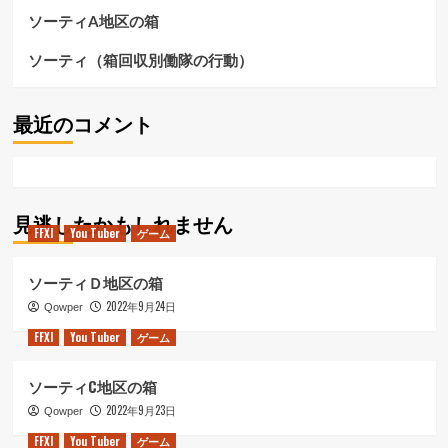
ソーティA地区の箱
ソーティ（箱回収別働隊の行動）
最近のコメント
見逃したかもしれません
FFXI
You Tuber
ゲーム
ソーティＤ地区の箱
2022年9月24日
Qowper
FFXI
You Tuber
ゲーム
ソーティC地区の箱
2022年9月23日
Qowper
FFXI
You Tuber
ゲーム