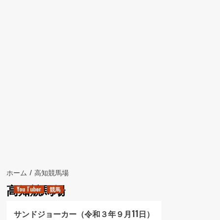
ュ
ー
ホーム
高知競馬場
高知競馬場
You Tuber
競馬
サンドジョーカー（令和３年９月11日）