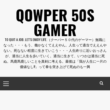
コ
QOWPER 50S
ン
テ
GAMER
ン
ツ
へ
TO QUIT A JOB. LET'S ENJOY LIFE.（クーパー５０代のゲーマー）無職に
ス
なった・・・もう、働かなくてええやん。人生って適当でええんや
キ
ない。死なない程度に生きていこう・・・人生終りに近いおっさん
ッ
が、適当に人生を歩いていく。適当に生きて、いつかは適当に死
プ
ぬ。馬鹿馬鹿しいことを真剣に考える。最後は「我が人生に一片の
価値なし!!」って拳を突き上げて死ぬのも一興
メ
イ
ン
メ
ニ