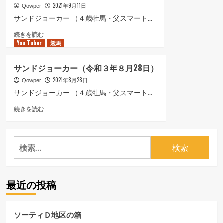
2021年9月11日
Qowper
サンドジョーカー （４歳牡馬・父スマート...
サ
続きを読む
You Tuber
ン
競馬
ド
ジ
サンドジョーカー（令和３年８月28日）
ョ
2021年8月28日
ー
Qowper
カ
サンドジョーカー （４歳牡馬・父スマート...
ー
サ
続きを読む
（令
ン
和
ド
３
ジ
年
検
ョ
９
索:
ー
月
カ
11
ー
日）
最近の投稿
（令
に
和
つ
３
い
年
て
ソーティＤ地区の箱
８
さ