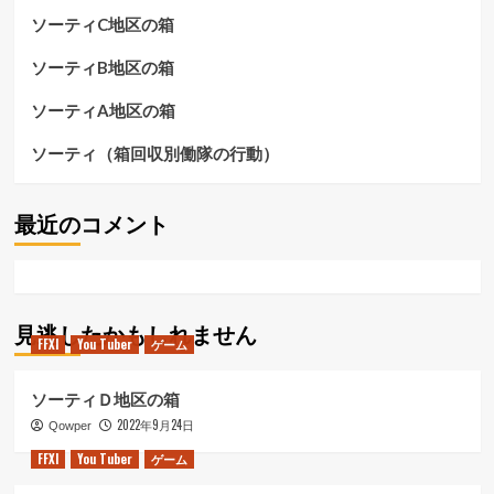
月
ら
ソーティC地区の箱
28
に
日）
読
ソーティB地区の箱
に
む
つ
ソーティA地区の箱
い
て
ソーティ（箱回収別働隊の行動）
さ
ら
に
最近のコメント
読
む
見逃したかもしれません
FFXI
You Tuber
ゲーム
ソーティＤ地区の箱
2022年9月24日
Qowper
FFXI
You Tuber
ゲーム