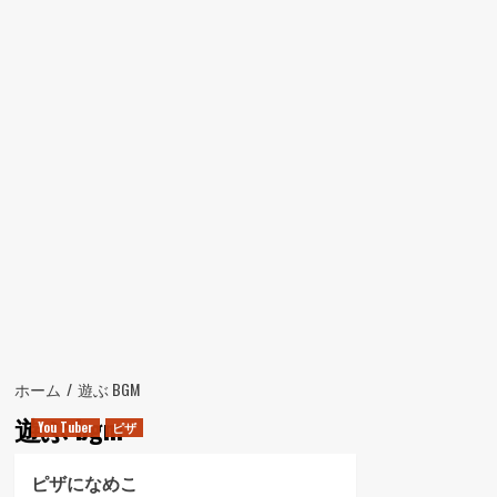
ュ
ー
ホーム
遊ぶ BGM
遊ぶ bgm
You Tuber
ピザ
ピザになめこ