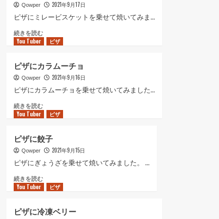
2021年9月17日
オ
Qowper
む
に
ピザにミレービスケットを乗せて焼いてみま...
つ
ピ
続きを読む
い
You Tuber
ザ
ピザ
て
に
さ
ビ
ら
ピザにカラムーチョ
ス
に
2021年9月16日
ケ
Qowper
読
ッ
む
ピザにカラムーチョを乗せて焼いてみました...
ト
ピ
続きを読む
に
You Tuber
ザ
ピザ
つ
に
い
カ
て
ピザに餃子
ラ
さ
2021年9月15日
ム
Qowper
ら
ー
に
ピザにぎょうざを乗せて焼いてみました。 ...
チ
読
ピ
続きを読む
ョ
む
You Tuber
ザ
ピザ
に
に
つ
餃
い
ピザに冷凍ベリー
子
て