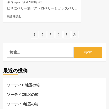
2021年9月14日
に
Qowper
さ
つ
ら
ピザにペリー類（ストロベリーとかラズベリ...
い
に
ピ
続きを読む
て
読
ザ
さ
む
に
ら
冷
に
投
2
3
4
5
次
凍
1
読
ベ
稿
む
リ
の
ー
検
に
索:
ペ
つ
い
ー
て
最近の投稿
さ
ジ
ら
送
に
ソーティＤ地区の箱
読
り
む
ソーティC地区の箱
ソーティB地区の箱