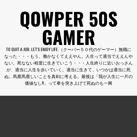
コ
QOWPER 50S
ン
テ
GAMER
ン
ツ
へ
TO QUIT A JOB. LET'S ENJOY LIFE.（クーパー５０代のゲーマー）無職に
ス
なった・・・もう、働かなくてええやん。人生って適当でええんや
キ
ない。死なない程度に生きていこう・・・人生終りに近いおっさん
ッ
が、適当に人生を歩いていく。適当に生きて、いつかは適当に死
プ
ぬ。馬鹿馬鹿しいことを真剣に考える。最後は「我が人生に一片の
価値なし!!」って拳を突き上げて死ぬのも一興