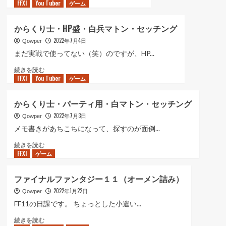
FFXI
You Tuber
ら
ゲーム
マ
グ
く
ト
に
り
ン・
つ
からくり士・HP盛・白兵マトン・セッチング
士・
セ
い
2022年7月4日
盾
Qowper
ッ
て
マ
チ
まだ実戦で使ってない（笑）のですが、HP...
さ
ト
ン
ら
か
続きを読む
ン・
グ
に
FFXI
You Tuber
ら
ゲーム
セ
に
読
く
ッ
つ
む
り
チ
い
からくり士・パーティ用・白マトン・セッチング
士・
ン
て
2022年7月3日
HP
Qowper
グ
さ
盛・
に
メモ書きがあちこちになって、探すのが面倒...
ら
白
つ
に
か
続きを読む
兵
い
読
FFXI
ゲーム
ら
マ
て
む
く
ト
さ
り
ン・
ら
ファイナルファンタジー１１（オーメン詰み）
士・
セ
に
2022年1月22日
パ
Qowper
ッ
読
ー
チ
FF11の日課です。 ちょっとした小遣い...
む
テ
ン
フ
続きを読む
ィ
グ