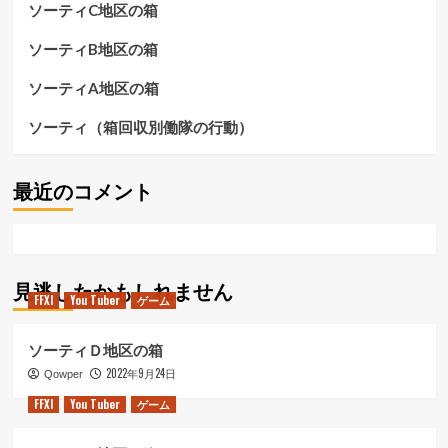
ソーティC地区の箱
士）
ら
に
に
つ
ソーティB地区の箱
読
い
む
て
ソーティA地区の箱
さ
ら
ソーティ（箱回収別働隊の行動）
に
読
む
最近のコメント
見逃したかもしれません
FFXI
You Tuber
ゲーム
ソーティＤ地区の箱
2022年9月24日
Qowper
FFXI
You Tuber
ゲーム