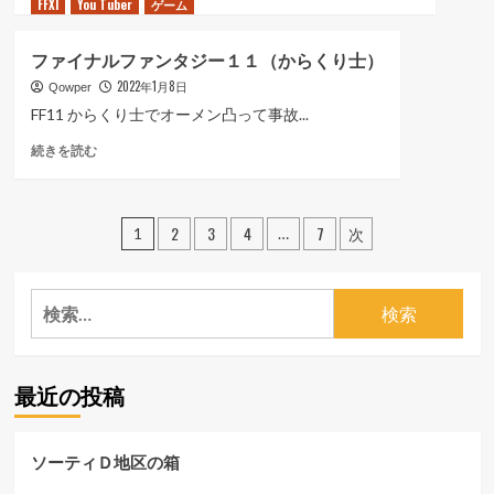
FFXI
You Tuber
ァ
ゲーム
ジ
デ
に
イ
ー
ン）
読
ナ
１
に
ファイナルファンタジー１１（からくり士）
む
ル
１
つ
2022年1月8日
フ
Qowper
（オ
い
ァ
デ
FF11 からくり士でオーメン凸って事故...
て
ン
シ
さ
フ
続きを読む
タ
ー
ら
ァ
ジ
B
に
イ
ー
で
読
ナ
１
の
投
む
2
3
4
7
次
ル
1
…
１
箱
フ
稿
（ビ
開
ァ
ー
け）
の
ン
ナ
検
に
タ
ス
つ
索:
ペ
ジ
オ
い
ー
ー
て
ー
１
ブ）
さ
最近の投稿
１
ジ
に
ら
（か
つ
に
送
ら
い
読
ソーティＤ地区の箱
く
て
む
り
り
さ