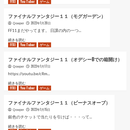
FFXI
You Tuber
ァ
ゲーム
用・
に
イ
白
つ
ナ
マ
い
ファイナルファンタジー１１（モグガーデン）
ル
ト
て
2022年1月20日
フ
Qowper
ン・
さ
ァ
セ
FF11まだやってます。 日課の内の一つ...
ら
ン
ッ
に
フ
続きを読む
タ
チ
読
FFXI
You Tuber
ァ
ゲーム
ジ
ン
む
イ
ー
グ
ナ
１
に
ファイナルファンタジー１１（オデシーBでの箱開け）
ル
１
つ
2022年1月17日
フ
Qowper
（オ
い
ァ
ー
https://youtu.be/cRm...
て
ン
メ
さ
フ
続きを読む
タ
ン
ら
FFXI
You Tuber
ァ
ゲーム
ジ
詰
に
イ
ー
み）
読
ナ
１
に
ファイナルファンタジー１１（ビーナスオーブ）
む
ル
１
つ
2022年1月15日
フ
Qowper
（モ
い
ァ
グ
銀色のチケットで当たりを引けば・・・って...
て
ン
ガ
さ
フ
続きを読む
タ
ー
ら