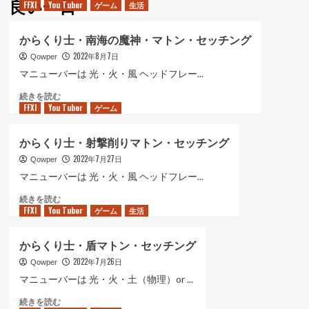
良い一日
FFXI
You Tuber
ゲーム
生活
ュ
ー
からくり士・南海の魔神・マトン・セッチング
2022年8月7日
Qowper
マニューバーは 光・火・風 ヘッドフレー...
か
続きを読む
FFXI
You Tuber
ら
ゲーム
く
り
からくり士・射撃削りマトン・セッチング
士・
2022年7月27日
南
Qowper
海
マニューバーは 光・火・風 ヘッドフレー...
の
か
続きを読む
魔
FFXI
You Tuber
ら
ゲーム
生活
神・
く
マ
り
ト
からくり士・盾マトン・セッチング
士・
ン・
2022年7月26日
射
Qowper
セ
撃
ッ
マニューバーは 光・火・土（物理）or ...
削
チ
か
続きを読む
り
ン