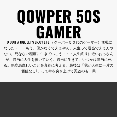
コ
QOWPER 50S
ン
テ
GAMER
ン
ツ
へ
TO QUIT A JOB. LET'S ENJOY LIFE.（クーパー５０代のゲーマー）無職に
ス
なった・・・もう、働かなくてええやん。人生って適当でええんや
キ
ない。死なない程度に生きていこう・・・人生終りに近いおっさん
ッ
が、適当に人生を歩いていく。適当に生きて、いつかは適当に死
プ
ぬ。馬鹿馬鹿しいことを真剣に考える。最後は「我が人生に一片の
価値なし!!」って拳を突き上げて死ぬのも一興