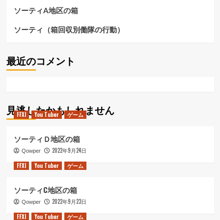
ら
ソーティA地区の箱
に
読
ソーティ（箱回収別働隊の行動）
む
最近のコメント
見逃したかもしれません
FFXI
You Tuber
ゲーム
ソーティＤ地区の箱
2022年9月24日
Qowper
FFXI
You Tuber
ゲーム
ソーティC地区の箱
2022年9月23日
Qowper
FFXI
You Tuber
ゲーム