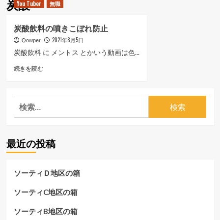
炭酸
You Tuber
無職
ュ
ー
炭酸飲料の噴きこぼれ防止
2021年8月5日
Qowper
炭酸飲料 に メントス とかいう動画は色...
炭
続きを読む
酸
飲
料
検
の
索:
噴
き
こ
最近の投稿
ぼ
れ
防
止
ソーティＤ地区の箱
に
つ
ソーティC地区の箱
い
て
ソーティB地区の箱
さ