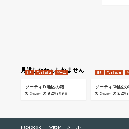
イ
ァ
ナ
イ
ル
ナ
フ
ル
ァ
フ
ン
ァ
タ
ン
ジ
タ
ー
ジ
１
ー
１
１
（雑
１
感）
見逃したかもしれません
（
FFXI
You Tuber
ゲーム
FFXI
You Tuber
に
帰
つ
者
い
の
ソーティＤ地区の箱
ソーティC地区の
て
苦
2022年9月24日
2022年
Qowper
Qowper
さ
悩
ら
修
に
羅
読
の
む
道
と
Facebook
Twitter
メール
て