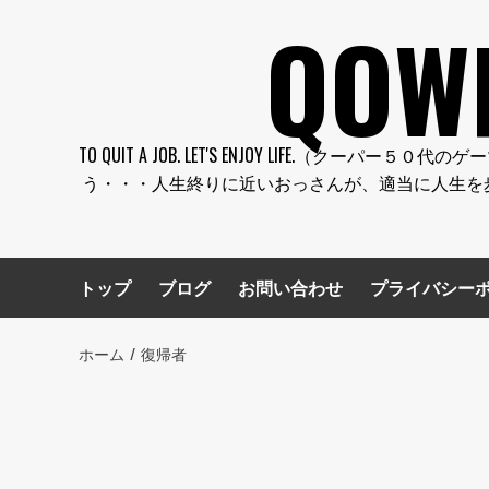
コ
QOW
ン
テ
ン
ツ
へ
TO QUIT A JOB. LET'S ENJOY LI
ス
う・・・人生終りに近いおっさんが、適当に人生を
キ
ッ
プ
トップ
ブログ
お問い合わせ
プライバシー
ホーム
復帰者