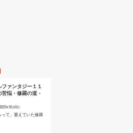
ルファンタジー１１
の苦悩・修羅の道・
）
2021年10月4日
らって、萎えていた修羅