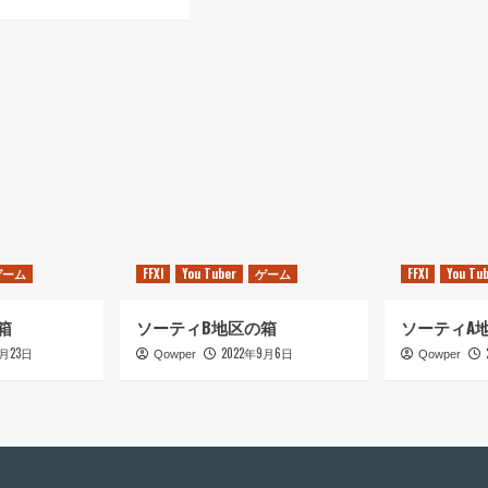
復
ゲーム
FFXI
You Tuber
ゲーム
FFXI
You Tu
箱
ソーティB地区の箱
ソーティA
9月23日
2022年9月6日
Qowper
Qowper
・
・