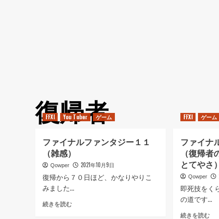
復帰者
FFXI
You Tuber
ゲーム
FFXI
ゲーム
ファイナルファンタジー１１
ファイナ
（雑感）
（復帰者
とてやさ
2021年10月9日
Qowper
復帰から７０日ほど、かなりやりこ
Qowper
みました...
即死技をく
の道です...
フ
続きを読む
ァ
フ
続きを読む