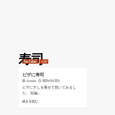
寿司
You Tuber
ピザ
ピザに寿司
2021年9月22日
Qowper
ピザにすしを乗せて焼いてみまし
た。 短編...
ピ
続きを読む
ザ
に