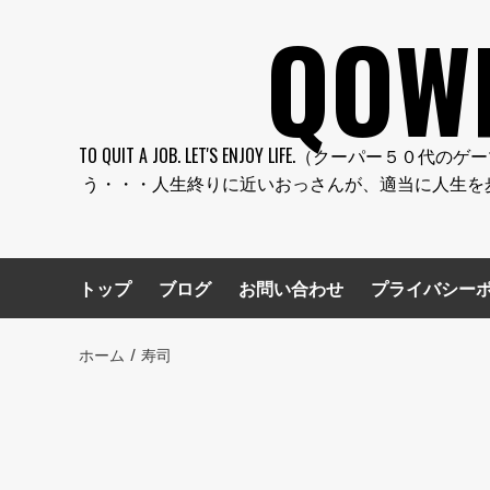
コ
QOW
ン
テ
ン
ツ
へ
TO QUIT A JOB. LET'S ENJOY LI
ス
う・・・人生終りに近いおっさんが、適当に人生を
キ
ッ
プ
トップ
ブログ
お問い合わせ
プライバシー
ホーム
寿司