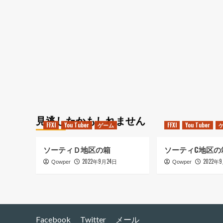
寿
司
に
つ
い
て
さ
ら
に
読
む
見逃したかもしれません
FFXI
You Tuber
ゲーム
FFXI
You Tuber
ソーティＤ地区の箱
ソーティC地区の
2022年9月24日
2022年
Qowper
Qowper
Facebook
Twitter
メール