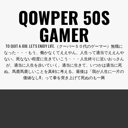
コ
QOWPER 50S
ン
テ
GAMER
ン
ツ
へ
TO QUIT A JOB. LET'S ENJOY LIFE.（クーパー５０代のゲーマー）無職に
ス
なった・・・もう、働かなくてええやん。人生って適当でええんや
キ
ない。死なない程度に生きていこう・・・人生終りに近いおっさん
ッ
が、適当に人生を歩いていく。適当に生きて、いつかは適当に死
プ
ぬ。馬鹿馬鹿しいことを真剣に考える。最後は「我が人生に一片の
価値なし!!」って拳を突き上げて死ぬのも一興