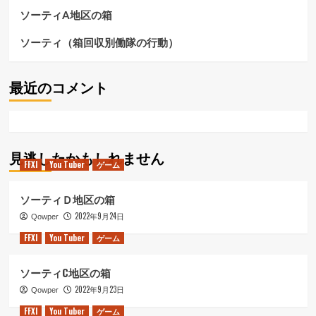
ソーティA地区の箱
ソーティ（箱回収別働隊の行動）
最近のコメント
見逃したかもしれません
FFXI
You Tuber
ゲーム
ソーティＤ地区の箱
2022年9月24日
Qowper
FFXI
You Tuber
ゲーム
ソーティC地区の箱
2022年9月23日
Qowper
FFXI
You Tuber
ゲーム