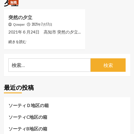
夕立
無職
ュ
ー
突然の夕立
2021年7月17日
Qowper
2021年６月24日 高知市 突然の夕立...
突
続きを読む
然
の
夕
検
立
索:
に
つ
い
最近の投稿
て
さ
ら
に
ソーティＤ地区の箱
読
む
ソーティC地区の箱
ソーティB地区の箱