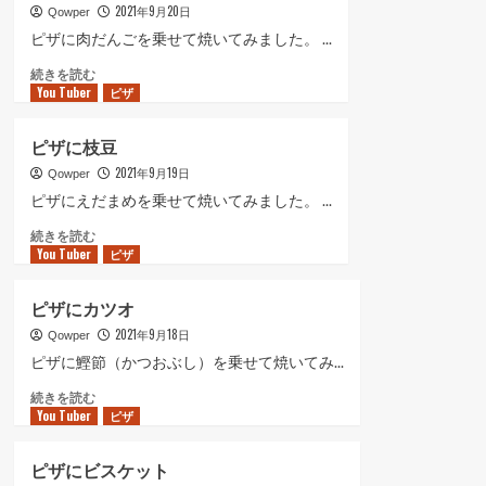
2021年9月20日
ら
Qowper
む
し
ピザに肉だんごを乗せて焼いてみました。 ...
団
ピ
続きを読む
子
You Tuber
ザ
ピザ
に
に
つ
肉
い
ピザに枝豆
団
て
2021年9月19日
子
Qowper
さ
に
ら
ピザにえだまめを乗せて焼いてみました。 ...
つ
に
ピ
続きを読む
い
読
You Tuber
ザ
ピザ
て
む
に
さ
枝
ら
ピザにカツオ
豆
に
2021年9月18日
に
Qowper
読
つ
む
ピザに鰹節（かつおぶし）を乗せて焼いてみ...
い
ピ
続きを読む
て
You Tuber
ザ
ピザ
さ
に
ら
カ
に
ピザにビスケット
ツ
読