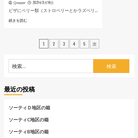
2021年9月14日
に
Qowper
さ
つ
ら
ピザにペリー類（ストロベリーとかラズベリ...
い
に
ピ
続きを読む
て
読
ザ
さ
む
に
ら
冷
に
投
2
3
4
5
次
凍
1
読
ベ
稿
む
リ
の
ー
検
に
索:
ペ
つ
い
ー
て
最近の投稿
さ
ジ
ら
送
に
ソーティＤ地区の箱
読
り
む
ソーティC地区の箱
ソーティB地区の箱