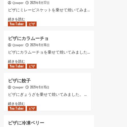
2021年9月17日
オ
Qowper
む
に
ピザにミレービスケットを乗せて焼いてみま...
つ
ピ
続きを読む
い
You Tuber
ザ
ピザ
て
に
さ
ビ
ら
ピザにカラムーチョ
ス
に
2021年9月16日
ケ
Qowper
読
ッ
む
ピザにカラムーチョを乗せて焼いてみました...
ト
ピ
続きを読む
に
You Tuber
ザ
ピザ
つ
に
い
カ
て
ピザに餃子
ラ
さ
2021年9月15日
ム
Qowper
ら
ー
に
ピザにぎょうざを乗せて焼いてみました。 ...
チ
読
ピ
続きを読む
ョ
む
You Tuber
ザ
ピザ
に
に
つ
餃
い
ピザに冷凍ベリー
子
て