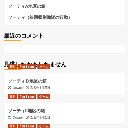
ソーティA地区の箱
ソーティ（箱回収別働隊の行動）
最近のコメント
見逃したかもしれません
FFXI
You Tuber
ゲーム
ソーティＤ地区の箱
2022年9月24日
Qowper
FFXI
You Tuber
ゲーム
ソーティC地区の箱
2022年9月23日
Qowper
FFXI
You Tuber
ゲーム