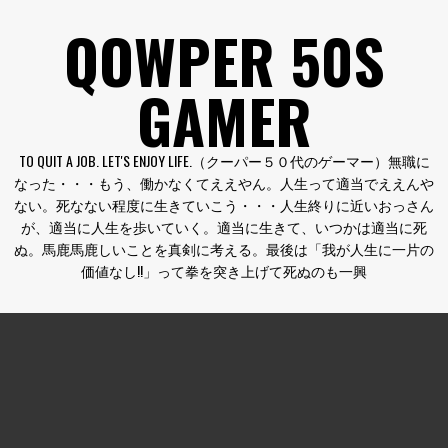
コ
QOWPER 50S
ン
テ
GAMER
ン
ツ
へ
TO QUIT A JOB. LET'S ENJOY LIFE.（クーパー５０代のゲーマー）無職に
ス
なった・・・もう、働かなくてええやん。人生って適当でええんや
キ
ない。死なない程度に生きていこう・・・人生終りに近いおっさん
ッ
が、適当に人生を歩いていく。適当に生きて、いつかは適当に死
プ
ぬ。馬鹿馬鹿しいことを真剣に考える。最後は「我が人生に一片の
価値なし!!」って拳を突き上げて死ぬのも一興