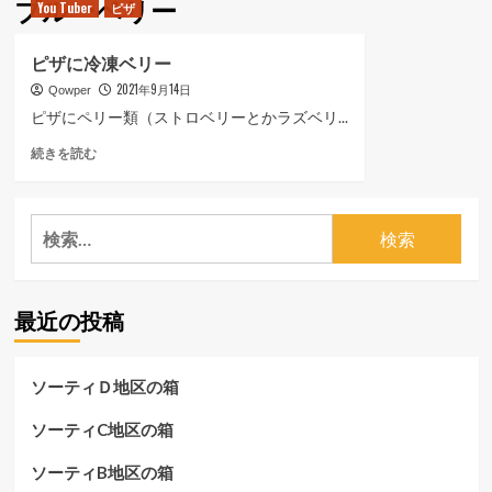
ブルーベリー
You Tuber
ピザ
ュ
ー
ピザに冷凍ベリー
2021年9月14日
Qowper
ピザにペリー類（ストロベリーとかラズベリ...
ピ
続きを読む
ザ
に
冷
検
凍
索:
ベ
リ
ー
最近の投稿
に
つ
い
て
ソーティＤ地区の箱
さ
ら
ソーティC地区の箱
に
読
ソーティB地区の箱
む