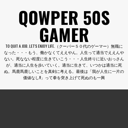
コ
QOWPER 50S
ン
テ
GAMER
ン
ツ
へ
TO QUIT A JOB. LET'S ENJOY LIFE.（クーパー５０代のゲーマー）無職に
ス
なった・・・もう、働かなくてええやん。人生って適当でええんや
キ
ない。死なない程度に生きていこう・・・人生終りに近いおっさん
ッ
が、適当に人生を歩いていく。適当に生きて、いつかは適当に死
プ
ぬ。馬鹿馬鹿しいことを真剣に考える。最後は「我が人生に一片の
価値なし!!」って拳を突き上げて死ぬのも一興