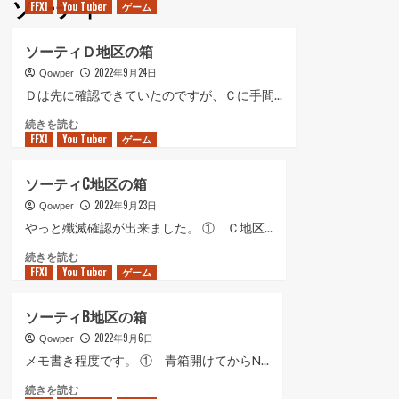
ソーティ
FFXI
You Tuber
ゲーム
ュ
ー
ソーティＤ地区の箱
2022年9月24日
Qowper
Ｄは先に確認できていたのですが、Ｃに手間...
ソ
続きを読む
FFXI
You Tuber
ー
ゲーム
テ
ィ
ソーティC地区の箱
Ｄ
2022年9月23日
地
Qowper
区
やっと殲滅確認が出来ました。 ① Ｃ地区...
の
ソ
続きを読む
箱
FFXI
You Tuber
ー
ゲーム
に
テ
つ
ィ
い
ソーティB地区の箱
C
て
2022年9月6日
地
Qowper
さ
区
ら
メモ書き程度です。 ① 青箱開けてからN...
の
に
ソ
続きを読む
箱
読