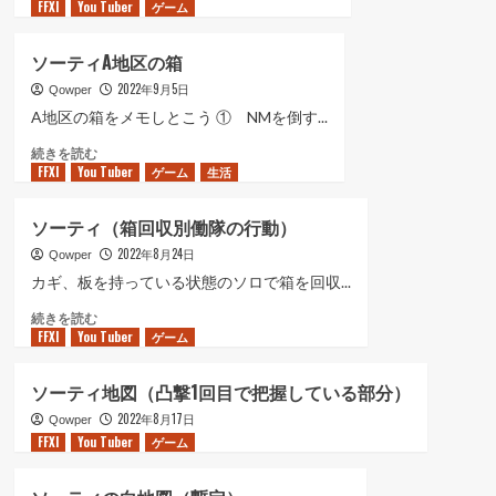
FFXI
You Tuber
ー
ゲーム
に
む
テ
つ
ィ
い
ソーティA地区の箱
B
て
2022年9月5日
地
Qowper
さ
区
ら
A地区の箱をメモしとこう ① NMを倒す...
の
に
ソ
続きを読む
箱
読
FFXI
You Tuber
ー
ゲーム
生活
に
む
テ
つ
ィ
い
ソーティ（箱回収別働隊の行動）
A
て
2022年8月24日
地
Qowper
さ
区
ら
カギ、板を持っている状態のソロで箱を回収...
の
に
ソ
続きを読む
箱
読
FFXI
You Tuber
ー
ゲーム
に
む
テ
つ
ィ
い
ソーティ地図（凸撃1回目で把握している部分）
（箱
て
2022年8月17日
回
Qowper
さ
FFXI
You Tuber
収
ゲーム
ら
別
に
働
読