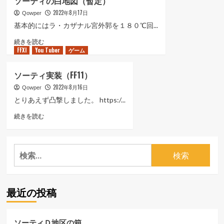
ソーティの白地図（暫定）
隊
む
2022年8月17日
の
Qowper
行
基本的にはラ・カザナル宮外郭を１８０℃回...
動）
ソ
続きを読む
に
FFXI
You Tuber
ー
ゲーム
つ
テ
い
ィ
て
ソーティ実装（FF11）
の
さ
2022年8月16日
白
Qowper
ら
地
に
とりあえず凸撃しました。 https:/...
図
読
ソ
続きを読む
（暫
む
ー
定）
テ
に
ィ
つ
検
実
い
索:
装
て
（FF11）
さ
に
ら
最近の投稿
つ
に
い
読
て
む
さ
ソーティＤ地区の箱