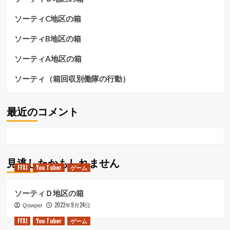
ら
に
ソーティC地区の箱
読
む
ソーティB地区の箱
ソーティA地区の箱
ソーティ（箱回収別働隊の行動）
最近のコメント
見逃したかもしれません
FFXI
You Tuber
ゲーム
ソーティＤ地区の箱
2022年9月24日
Qowper
FFXI
You Tuber
ゲーム