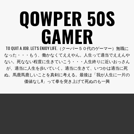
コ
QOWPER 50S
ン
テ
GAMER
ン
ツ
へ
TO QUIT A JOB. LET'S ENJOY LIFE.（クーパー５０代のゲーマー）無職に
ス
なった・・・もう、働かなくてええやん。人生って適当でええんや
キ
ない。死なない程度に生きていこう・・・人生終りに近いおっさん
ッ
が、適当に人生を歩いていく。適当に生きて、いつかは適当に死
プ
ぬ。馬鹿馬鹿しいことを真剣に考える。最後は「我が人生に一片の
価値なし!!」って拳を突き上げて死ぬのも一興