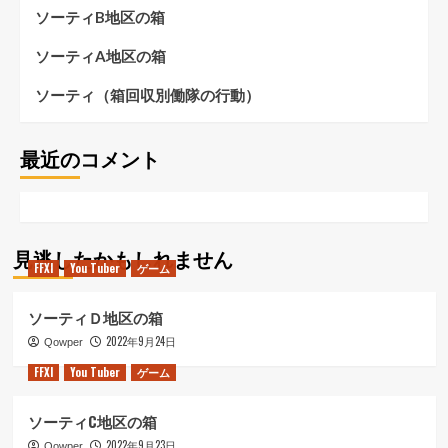
ソーティB地区の箱
ソーティA地区の箱
ソーティ（箱回収別働隊の行動）
最近のコメント
見逃したかもしれません
FFXI
You Tuber
ゲーム
ソーティＤ地区の箱
2022年9月24日
Qowper
FFXI
You Tuber
ゲーム
ソーティC地区の箱
2022年9月23日
Qowper