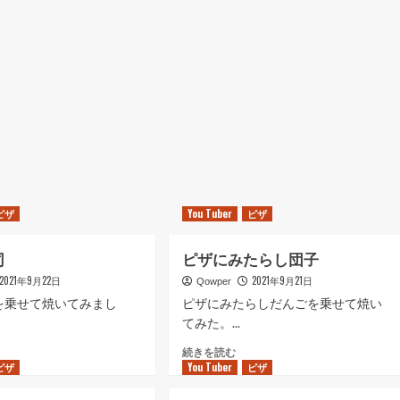
ピザ
You Tuber
ピザ
司
ピザにみたらし団子
2021年9月22日
2021年9月21日
Qowper
を乗せて焼いてみまし
ピザにみたらしだんごを乗せて焼い
てみた。...
ピ
続きを読む
ピザ
You Tuber
ザ
ピザ
に