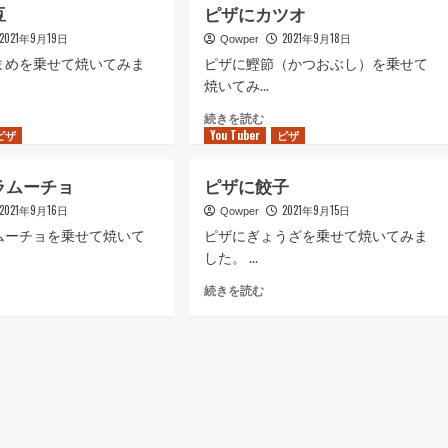
み
豆
ピザにカツオ
た
2021年9月19日
2021年9月18日
ら
Qowper
し
まめを乗せて焼いてみま
ピザに鰹節（かつおぶし）を乗せて
団
焼いてみ...
子
に
ピ
続きを読む
つ
ピザ
You Tuber
ザ
ピザ
い
に
て
カ
ラムーチョ
ピザに餃子
さ
ツ
2021年9月16日
ら
2021年9月15日
オ
Qowper
に
に
ムーチョを乗せて焼いて
ピザにぎょうざを乗せて焼いてみま
読
つ
した。 ...
む
い
て
ピ
続きを読む
さ
ザ
ら
に
に
餃
読
子
む
に
つ
い
て