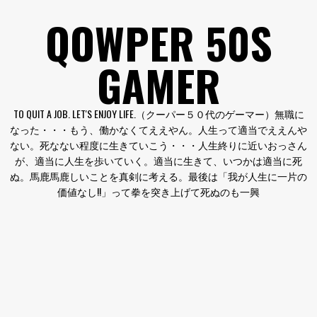
コ
QOWPER 50S
ン
テ
GAMER
ン
ツ
へ
TO QUIT A JOB. LET'S ENJOY LIFE.（クーパー５０代のゲーマー）無職に
ス
なった・・・もう、働かなくてええやん。人生って適当でええんや
キ
ない。死なない程度に生きていこう・・・人生終りに近いおっさん
ッ
が、適当に人生を歩いていく。適当に生きて、いつかは適当に死
プ
ぬ。馬鹿馬鹿しいことを真剣に考える。最後は「我が人生に一片の
価値なし!!」って拳を突き上げて死ぬのも一興