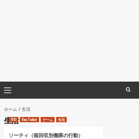
メ
イ
ン
メ
ホーム
生活
ニ
生活
FFXI
You Tuber
ゲーム
生活
ュ
ー
ソーティ（箱回収別働隊の行動）