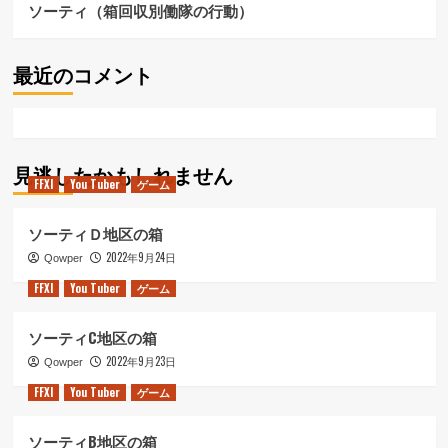
坤
ソーティ（箱回収別働隊の行動）
圏
メ
イ
最近のコメント
ジ
ャ
ン
（乾
坤
見逃したかもしれません
圏
FFXI
You Tuber
ゲーム
へ
の
道）
ソーティＤ地区の箱
に
2022年9月24日
Qowper
つ
い
FFXI
You Tuber
ゲーム
て
さ
ソーティC地区の箱
ら
2022年9月23日
に
Qowper
読
FFXI
You Tuber
ゲーム
む
ソーティB地区の箱