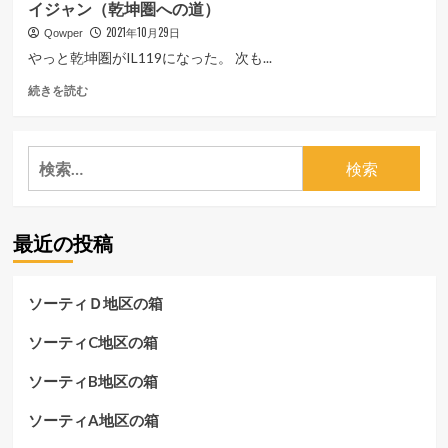
イジャン（乾坤圏への道）
盾
セ
む
マ
2021年10月29日
ッ
Qowper
ト
チ
やっと乾坤圏がIL119になった。 次も...
ン・
ン
セ
フ
続きを読む
グ
ッ
ァ
に
チ
イ
つ
ン
ナ
い
検
グ
ル
て
索:
に
フ
さ
つ
ァ
ら
い
ン
に
最近の投稿
て
タ
読
さ
ジ
む
ら
ー
に
１
ソーティＤ地区の箱
読
１・
む
餅
ソーティC地区の箱
鉄
１
ソーティB地区の箱
万
個・
ソーティA地区の箱
乾