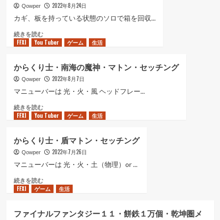
2022年8月24日
Qowper
カギ、板を持っている状態のソロで箱を回収...
ソ
続きを読む
FFXI
You Tuber
ー
ゲーム
生活
テ
ィ
からくり士・南海の魔神・マトン・セッチング
（箱
2022年8月7日
回
Qowper
収
マニューバーは 光・火・風 ヘッドフレー...
別
か
続きを読む
働
FFXI
You Tuber
ら
ゲーム
生活
隊
く
の
り
行
からくり士・盾マトン・セッチング
士・
動）
2022年7月26日
南
Qowper
に
海
つ
マニューバーは 光・火・土（物理）or ...
の
い
か
続きを読む
魔
て
FFXI
ゲーム
ら
生活
神・
さ
く
マ
ら
り
ト
に
ファイナルファンタジー１１・餅鉄１万個・乾坤圏メ
士・
ン・
読