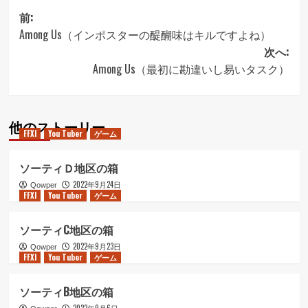
投
前:
Among Us（インポスターの醍醐味はキルですよね）
稿
次へ:
ナ
Among Us（最初に勘違いし易いタスク）
ビ
ゲ
他のストーリー
ー
FFXI
You Tuber
ゲーム
シ
ソーティＤ地区の箱
ョ
2022年9月24日
Qowper
ン
FFXI
You Tuber
ゲーム
ソーティC地区の箱
2022年9月23日
Qowper
FFXI
You Tuber
ゲーム
ソーティB地区の箱
2022年9月6日