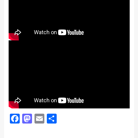
Facebook
Mastodon
Email
共
有