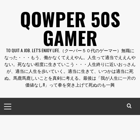
コ
QOWPER 50S
ン
テ
GAMER
ン
ツ
へ
TO QUIT A JOB. LET'S ENJOY LIFE.（クーパー５０代のゲーマー）無職に
ス
なった・・・もう、働かなくてええやん。人生って適当でええんや
キ
ない。死なない程度に生きていこう・・・人生終りに近いおっさん
ッ
が、適当に人生を歩いていく。適当に生きて、いつかは適当に死
プ
ぬ。馬鹿馬鹿しいことを真剣に考える。最後は「我が人生に一片の
価値なし!!」って拳を突き上げて死ぬのも一興
メ
イ
ン
メ
ニ