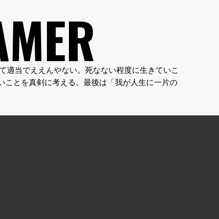
AMER
やん。人生って適当でええんやない。死なない程度に生きていこ
いことを真剣に考える。最後は「我が人生に一片の