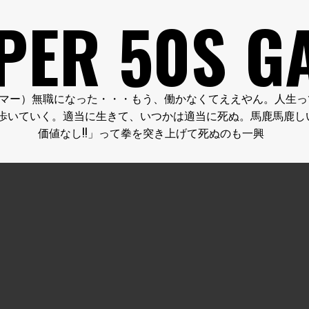
PER 50S G
FE.（クーパー５０代のゲーマー）無職になった・・・もう、働かなくてええ
歩いていく。適当に生きて、いつかは適当に死ぬ。馬鹿馬鹿し
価値なし!!」って拳を突き上げて死ぬのも一興