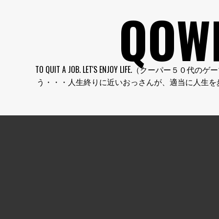
コ
QOW
ン
テ
ン
ツ
へ
TO QUIT A JOB. LET'S ENJOY LI
ス
う・・・人生終りに近いおっさんが、適当に人生を
キ
ッ
プ