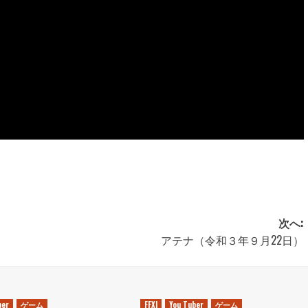
次へ:
アテナ（令和３年９月22日）
ber
ゲーム
FFXI
You Tuber
ゲーム