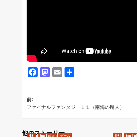
Facebook
Mastodon
Email
共
有
投
前:
ファイナルファンタジー１１（南海の魔人）
稿
ナ
ビ
他のストーリー
FFXI
You Tuber
ゲーム
FFXI
You Tu