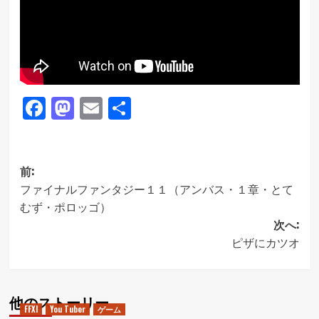
Facebook
Mastodon
Email
共
有
投
前:
ファイナルファンタジー１１（アンバス・１章・とて
稿
むず・ポロッゴ）
ナ
次へ:
ビ
ピザにカツオ
ゲ
ー
他のストーリー
シ
FFXI
You Tuber
ゲーム