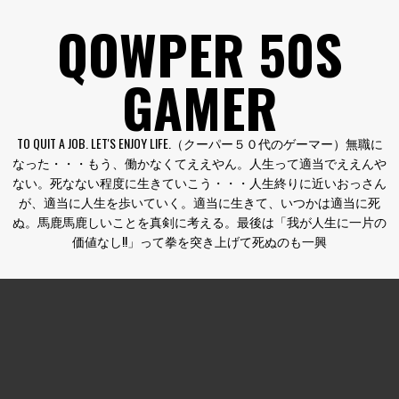
コ
QOWPER 50S
ン
テ
GAMER
ン
ツ
へ
TO QUIT A JOB. LET'S ENJOY LIFE.（クーパー５０代のゲーマー）無職に
ス
なった・・・もう、働かなくてええやん。人生って適当でええんや
キ
ない。死なない程度に生きていこう・・・人生終りに近いおっさん
ッ
が、適当に人生を歩いていく。適当に生きて、いつかは適当に死
プ
ぬ。馬鹿馬鹿しいことを真剣に考える。最後は「我が人生に一片の
価値なし!!」って拳を突き上げて死ぬのも一興