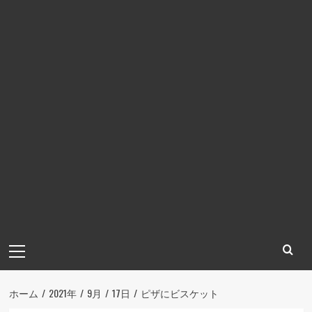
メ
イ
ン
メ
ホーム
2021年
9月
17日
ピザにビスケット
ニ