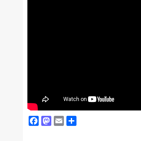
Facebook
Mastodon
Email
共
有