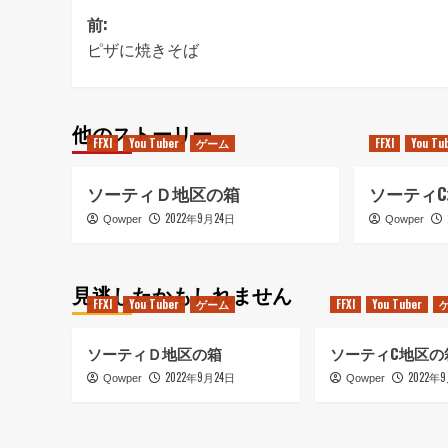
投
前:
ピザに焼きそば
稿
ナ
ビ
他のストーリー
FFXI
You Tuber
ゲーム
FFXI
You Tu
ゲ
ー
ソーティＤ地区の箱
ソーティ
シ
2022年9月24日
Qowper
Qowper
ョ
ン
見逃したかもしれません
FFXI
You Tuber
ゲーム
FFXI
You Tuber
ソーティＤ地区の箱
ソーティC地区の
2022年9月24日
2022年
Qowper
Qowper