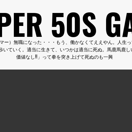
PER 50S G
FE.（クーパー５０代のゲーマー）無職になった・・・もう、働かなくてええ
歩いていく。適当に生きて、いつかは適当に死ぬ。馬鹿馬鹿し
価値なし!!」って拳を突き上げて死ぬのも一興