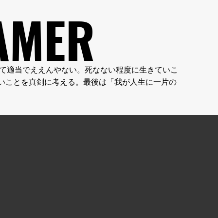
AMER
やん。人生って適当でええんやない。死なない程度に生きていこ
いことを真剣に考える。最後は「我が人生に一片の