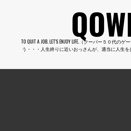
コ
QOW
ン
テ
ン
ツ
へ
TO QUIT A JOB. LET'S ENJOY LI
ス
う・・・人生終りに近いおっさんが、適当に人生を
キ
ッ
プ