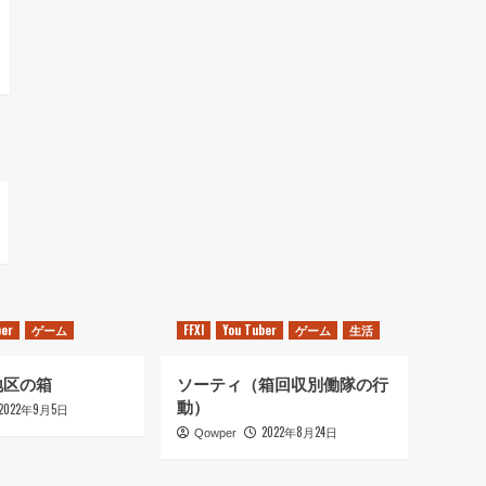
ber
ゲーム
FFXI
You Tuber
ゲーム
生活
地区の箱
ソーティ（箱回収別働隊の行
動）
2022年9月5日
2022年8月24日
Qowper