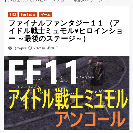
ュ
ー
FFXI
You Tuber
ゲーム
ファイナルファンタジー１１ （ア
イドル戦士ミュモル♥ヒロインショ
ー ～最後のステージ～）
Qowper
2021年8月30日