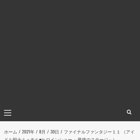
メ
イ
ン
メ
ホーム
2021年
8月
30日
ファイナルファンタジー１１ （アイ
ニ
ドル戦士ミュモル♥ヒロインショー ～最後のステージ～）