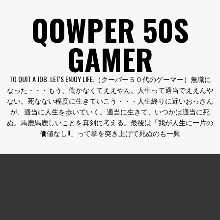
コ
QOWPER 50S
ン
テ
GAMER
ン
ツ
へ
TO QUIT A JOB. LET'S ENJOY LIFE.（クーパー５０代のゲーマー）無職に
ス
なった・・・もう、働かなくてええやん。人生って適当でええんや
キ
ない。死なない程度に生きていこう・・・人生終りに近いおっさん
ッ
が、適当に人生を歩いていく。適当に生きて、いつかは適当に死
プ
ぬ。馬鹿馬鹿しいことを真剣に考える。最後は「我が人生に一片の
価値なし!!」って拳を突き上げて死ぬのも一興