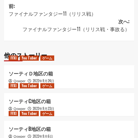
投
前:
ファイナルファンタジー11（リリス戦）
稿
次へ:
ナ
ファイナルファンタジー11（リリス戦・事故る）
ビ
ゲ
他のストーリー
ー
FFXI
You Tuber
ゲーム
シ
ソーティＤ地区の箱
ョ
2022年9月24日
Qowper
ン
FFXI
You Tuber
ゲーム
ソーティC地区の箱
2022年9月23日
Qowper
FFXI
You Tuber
ゲーム
ソーティB地区の箱
2022年9月6日
Qowper