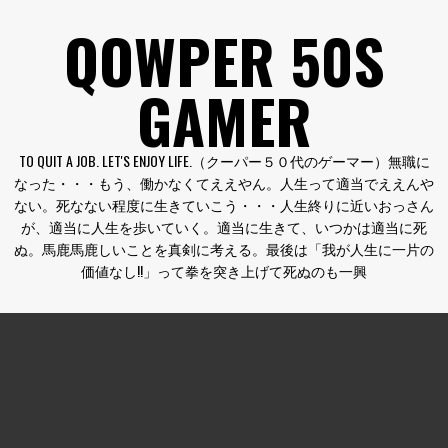
コ
QOWPER 50S
ン
テ
GAMER
ン
ツ
へ
TO QUIT A JOB. LET'S ENJOY LIFE.（クーパー５０代のゲーマー）無職に
ス
なった・・・もう、働かなくてええやん。人生って適当でええんや
キ
ない。死なない程度に生きていこう・・・人生終りに近いおっさん
ッ
が、適当に人生を歩いていく。適当に生きて、いつかは適当に死
プ
ぬ。馬鹿馬鹿しいことを真剣に考える。最後は「我が人生に一片の
価値なし!!」って拳を突き上げて死ぬのも一興