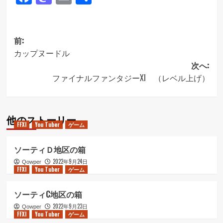
有
投
前:
カップヌードル
稿
次へ:
ナ
ファイナルファンタジーXI （レベル上げ）
ビ
ゲ
他のストーリー
ー
FFXI
You Tuber
ゲーム
シ
ソーティＤ地区の箱
ョ
2022年9月24日
Qowper
ン
FFXI
You Tuber
ゲーム
ソーティC地区の箱
2022年9月23日
Qowper
FFXI
You Tuber
ゲーム