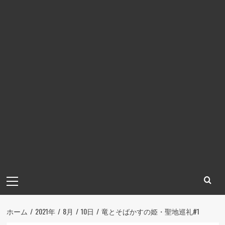
メ
イ
ン
メ
ホーム
2021年
8月
10日
竜とそばかすの姫・聖地巡礼#1
ニ