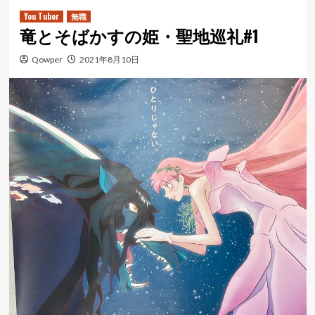
ュ
You Tuber
無職
竜とそばかすの姫・聖地巡礼#1
ー
Qowper
2021年8月10日