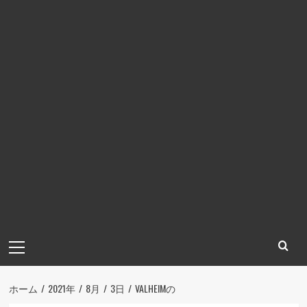
メ
イ
ン
メ
ホーム
2021年
8月
3日
VALHEIMの
ニ