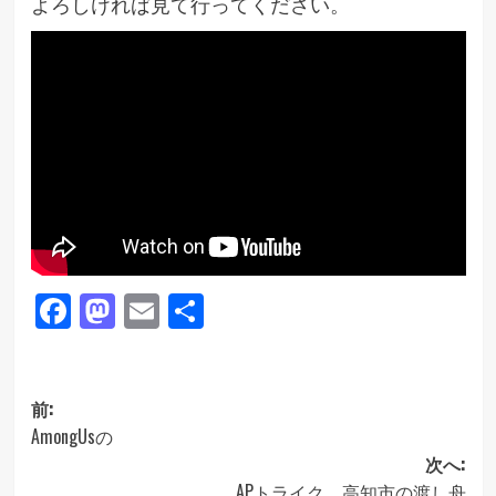
よろしければ見て行ってください。
Facebook
Mastodon
Email
共
有
投
前:
AmongUsの
稿
次へ:
ナ
APトライク 高知市の渡し舟