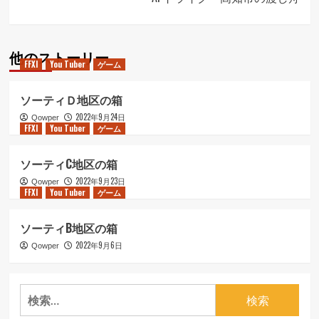
ビ
ゲ
他のストーリー
ー
FFXI
You Tuber
ゲーム
シ
ソーティＤ地区の箱
ョ
2022年9月24日
Qowper
ン
FFXI
You Tuber
ゲーム
ソーティC地区の箱
2022年9月23日
Qowper
FFXI
You Tuber
ゲーム
ソーティB地区の箱
2022年9月6日
Qowper
検
索: