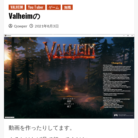
ュ
VALHEIM
You Tuber
ゲーム
無職
Valheimの
ー
Qowper
2021年8月3日
動画を作ったりしてます。