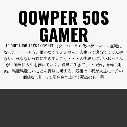
コ
QOWPER 50S
ン
テ
GAMER
ン
ツ
へ
TO QUIT A JOB. LET'S ENJOY LIFE.（クーパー５０代のゲーマー）無職に
ス
なった・・・もう、働かなくてええやん。人生って適当でええんや
キ
ない。死なない程度に生きていこう・・・人生終りに近いおっさん
ッ
が、適当に人生を歩いていく。適当に生きて、いつかは適当に死
プ
ぬ。馬鹿馬鹿しいことを真剣に考える。最後は「我が人生に一片の
価値なし!!」って拳を突き上げて死ぬのも一興