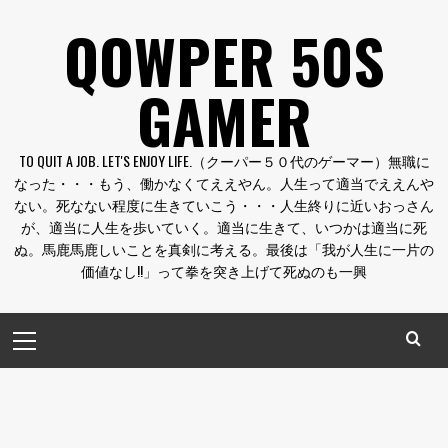
コ
QOWPER 50S
ン
テ
GAMER
ン
ツ
へ
TO QUIT A JOB. LET'S ENJOY LIFE.（クーパー５０代のゲーマー）無職に
ス
なった・・・もう、働かなくてええやん。人生って適当でええんや
キ
ない。死なない程度に生きていこう・・・人生終りに近いおっさん
ッ
が、適当に人生を歩いていく。適当に生きて、いつかは適当に死
プ
ぬ。馬鹿馬鹿しいことを真剣に考える。最後は「我が人生に一片の
価値なし!!」って拳を突き上げて死ぬのも一興
メ
イ
ン
メ
ニ