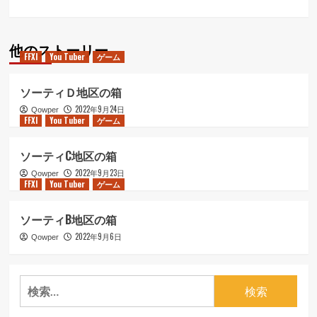
ビ
ゲ
他のストーリー
ー
FFXI
You Tuber
ゲーム
シ
ソーティＤ地区の箱
ョ
2022年9月24日
Qowper
ン
FFXI
You Tuber
ゲーム
ソーティC地区の箱
2022年9月23日
Qowper
FFXI
You Tuber
ゲーム
ソーティB地区の箱
2022年9月6日
Qowper
検
索: