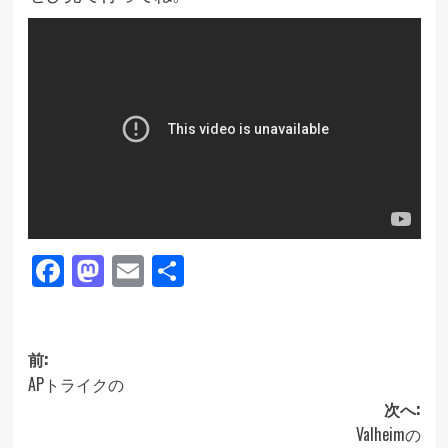
Facebook
Mastodon
Email
共
有
投
前:
APトライクの
稿
次へ:
ナ
Valheimの